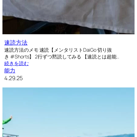
速読方法
速読方法のメモ 速読【メンタリストDaiGo 切り抜
き #Shorts】 2行ずつ黙読してみる 【速読とは超能…
続きを読む
能力
4.29.25