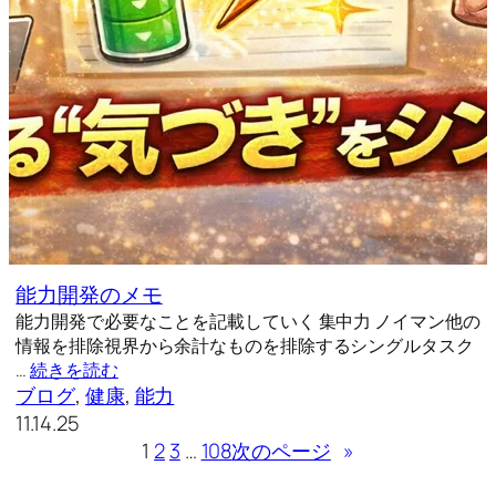
能力開発のメモ
能力開発で必要なことを記載していく 集中力 ノイマン他の
情報を排除視界から余計なものを排除するシングルタスク
…
続きを読む
ブログ
, 
健康
, 
能力
11.14.25
1
2
3
…
108
次のページ
»