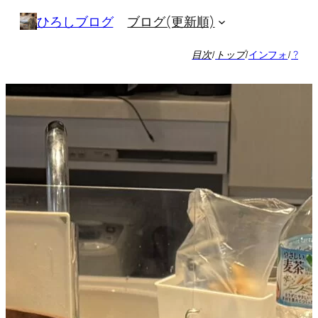
内
ブログ(更新順)
ひろしブログ
容
を
目次
/
トップ
/
インフォ
/
?
ス
キ
ッ
プ