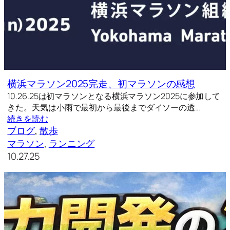
横浜マラソン2025完走、初マラソンの感想
10.26.25は初マラソンとなる横浜マラソン2025に参加して
きた。天気は小雨で最初から最後までダイソーの透…
続きを読む
ブログ
, 
散歩
マラソン
, 
ランニング
10.27.25