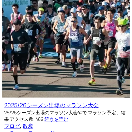
2025/26シーズン出場のマラソン大会
25/26シーズン出場のマラソン大会やで マラソン予定、結
果 アクセス数: 489
続きを読む
ブログ
, 
散歩