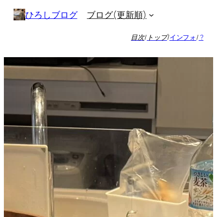
内
ブログ(更新順)
ひろしブログ
容
を
目次
/
トップ
/
インフォ
/
?
ス
キ
ッ
プ