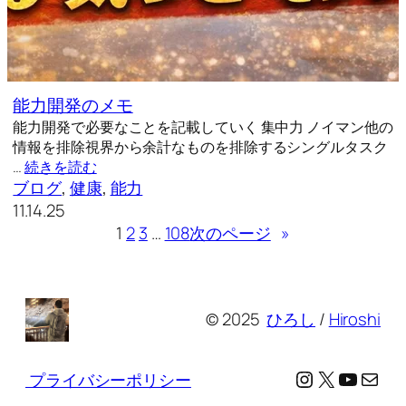
能力開発のメモ
能力開発で必要なことを記載していく 集中力 ノイマン他の
情報を排除視界から余計なものを排除するシングルタスク
…
続きを読む
ブログ
, 
健康
, 
能力
11.14.25
1
2
3
…
108
次のページ
»
© 2025
ひろし
/
Hiroshi
Instagram
X
YouTu
メール
プライバシーポリシー