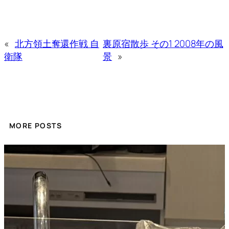
«
北方領土奪還作戦 自
裏原宿散歩 その1 2008年の風
衛隊
景
»
MORE POSTS