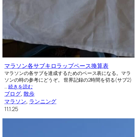
マラソン各サブキロラップペース換算表
マラソンの各サブを達成するためのペース表になる。マラ
ソンの時の参考にどうぞ。 世界記録の2時間を切る(サブ2)
…
続きを読む
ブログ
, 
散歩
マラソン
, 
ランニング
11.1.25