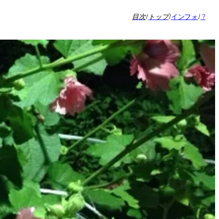
目次
/
トップ
/
インフォ
/
?