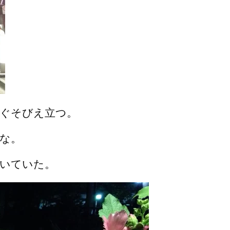
ぐそびえ立つ。
な。
いていた。