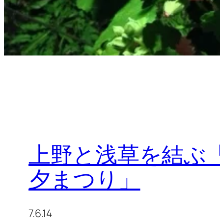
上野と浅草を結ぶ
夕まつり」
7.6.14