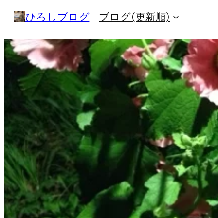
内
ひろしブログ
ブログ(更新順)
容
を
ス
キ
ッ
プ