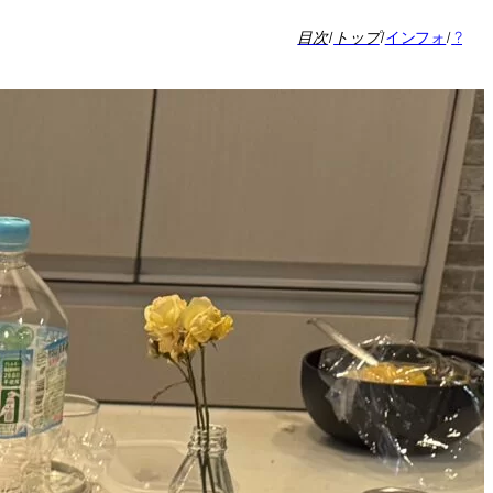
目次
/
トップ
/
インフォ
/
?