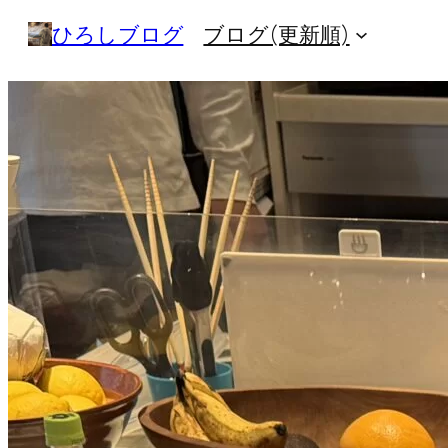
内
ひろしブログ
ブログ(更新順)
容
を
ス
キ
ッ
プ