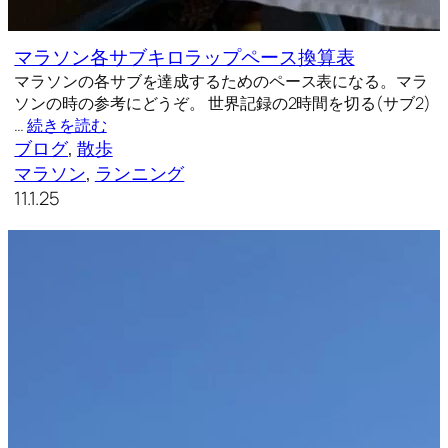
マラソン各サブキロラップペース換算表
マラソンの各サブを達成するためのペース表になる。マラ
ソンの時の参考にどうぞ。 世界記録の2時間を切る(サブ2)
…
続きを読む
ブログ
, 
散歩
マラソン
, 
ランニング
11.1.25