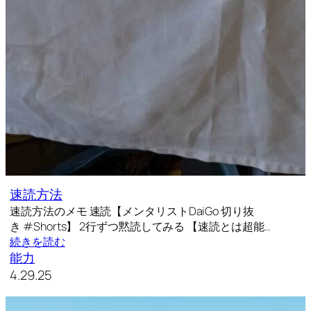
速読方法
速読方法のメモ 速読【メンタリストDaiGo 切り抜
き #Shorts】 2行ずつ黙読してみる 【速読とは超能…
続きを読む
能力
4.29.25