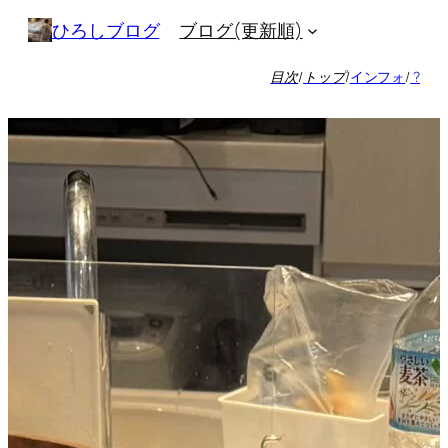
内
ブログ(更新順)
ひろしブログ
容
を
目次
/
トップ
/
インフォ
/
?
ス
キ
ッ
プ