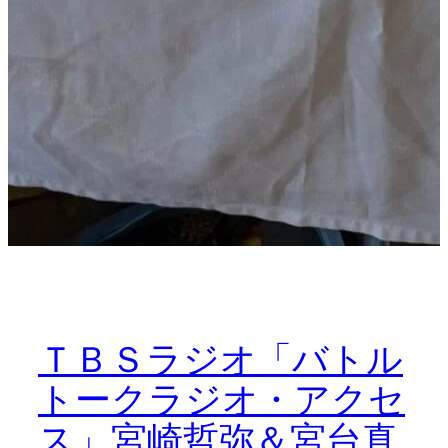
ＴＢＳラジオ「バトル
トークラジオ・アクセ
ス」宮崎哲弥＆宮台真