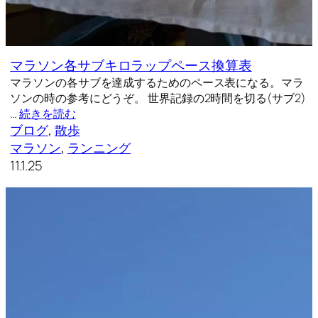
マラソン各サブキロラップペース換算表
マラソンの各サブを達成するためのペース表になる。マラ
ソンの時の参考にどうぞ。 世界記録の2時間を切る(サブ2)
…
続きを読む
ブログ
, 
散歩
マラソン
, 
ランニング
11.1.25