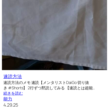
速読方法
速読方法のメモ 速読【メンタリストDaiGo 切り抜
き #Shorts】 2行ずつ黙読してみる 【速読とは超能…
続きを読む
能力
4.29.25