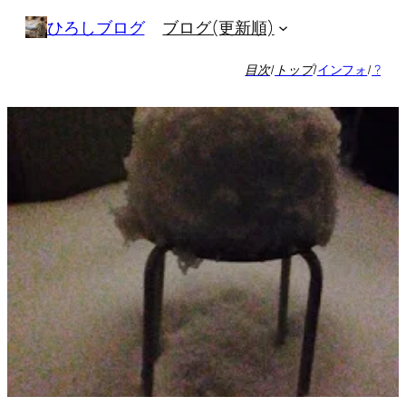
内
ブログ(更新順)
ひろしブログ
容
を
目次
/
トップ
/
インフォ
/
?
ス
キ
ッ
プ