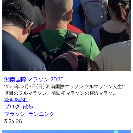
湘南国際マラソン 2025
2025年12月7日(日) 湘南国際マラソン フルマラソン人生2
度目のフルマラソン。前回初マラソンの横浜マラソ…
続きを読む
ブログ
, 
散歩
マラソン
, 
ランニング
3.24.26