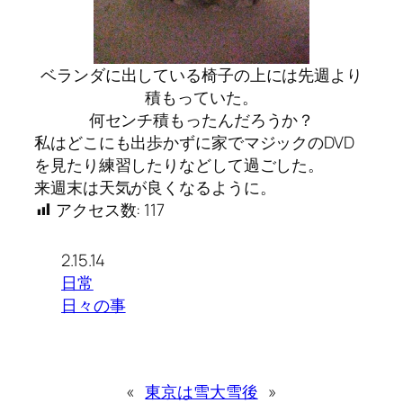
ベランダに出している椅子の上には先週より
積もっていた。
何センチ積もったんだろうか？
私はどこにも出歩かずに家でマジックのDVD
を見たり練習したりなどして過ごした。
来週末は天気が良くなるように。
アクセス数:
117
2.15.14
日常
日々の事
«
東京は雪
大雪後
»