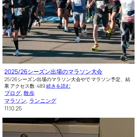
2025/26シーズン出場のマラソン大会
25/26シーズン出場のマラソン大会やで マラソン予定、結
果 アクセス数: 489
続きを読む
ブログ
, 
散歩
マラソン
, 
ランニング
11.10.25