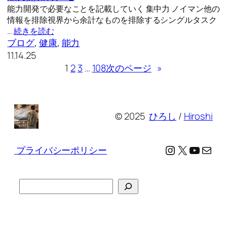
能力開発で必要なことを記載していく 集中力 ノイマン他の
情報を排除視界から余計なものを排除するシングルタスク
…
続きを読む
ブログ
, 
健康
, 
能力
11.14.25
1
2
3
…
108
次のページ
»
© 2025
ひろし
/
Hiroshi
Instagram
X
YouTu
メール
プライバシーポリシー
検
索