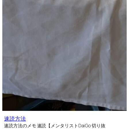
速読方法
速読方法のメモ 速読【メンタリストDaiGo 切り抜