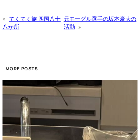
«
てくてく旅 四国八十
元モーグル選手の坂本豪大の
八か所
活動
»
MORE POSTS