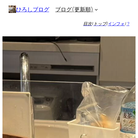
内
ブログ(更新順)
ひろしブログ
容
を
目次
/
トップ
/
インフォ
/
?
ス
キ
ッ
プ