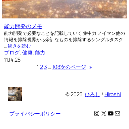
能力開発のメモ
能力開発で必要なことを記載していく 集中力 ノイマン他の
情報を排除視界から余計なものを排除するシングルタスク
…
続きを読む
ブログ
, 
健康
, 
能力
11.14.25
1
2
3
…
108
次のページ
»
© 2025
ひろし
/
Hiroshi
Instagram
X
YouTu
メール
プライバシーポリシー