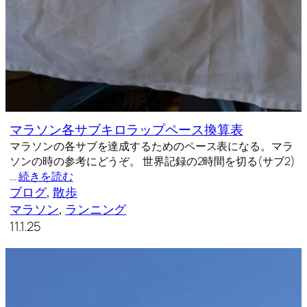
マラソン各サブキロラップペース換算表
マラソンの各サブを達成するためのペース表になる。マラ
ソンの時の参考にどうぞ。 世界記録の2時間を切る(サブ2)
…
続きを読む
ブログ
, 
散歩
マラソン
, 
ランニング
11.1.25