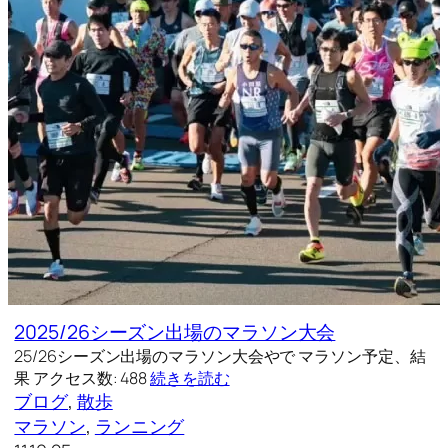
2025/26シーズン出場のマラソン大会
25/26シーズン出場のマラソン大会やで マラソン予定、結
果 アクセス数: 488
続きを読む
ブログ
, 
散歩
マラソン
, 
ランニング