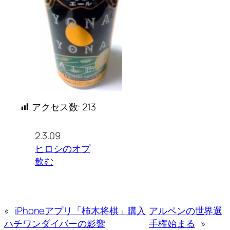
アクセス数:
213
2.3.09
ヒロシのオプ
飲む
«
iPhoneアプリ「柿木将棋」購入
アルペンの世界選
ハチワンダイバーの影響
手権始まる
»