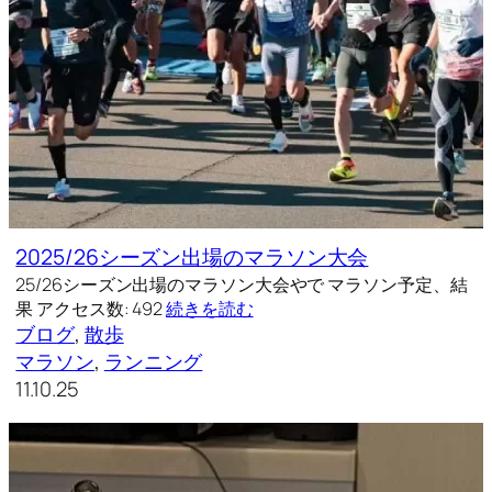
2025/26シーズン出場のマラソン大会
25/26シーズン出場のマラソン大会やで マラソン予定、結
果 アクセス数: 492
続きを読む
ブログ
, 
散歩
マラソン
, 
ランニング
11.10.25