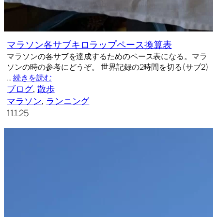
マラソン各サブキロラップペース換算表
マラソンの各サブを達成するためのペース表になる。マラ
ソンの時の参考にどうぞ。 世界記録の2時間を切る(サブ2)
…
続きを読む
ブログ
, 
散歩
マラソン
, 
ランニング
11.1.25