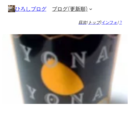
内
ブログ(更新順)
ひろしブログ
容
を
目次
/
トップ
/
インフォ
/
?
ス
キ
ッ
プ