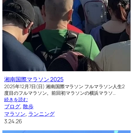
湘南国際マラソン 2025
2025年12月7日(日) 湘南国際マラソン フルマラソン人生2
度目のフルマラソン。前回初マラソンの横浜マラソ…
続きを読む
ブログ
, 
散歩
マラソン
, 
ランニング
3.24.26