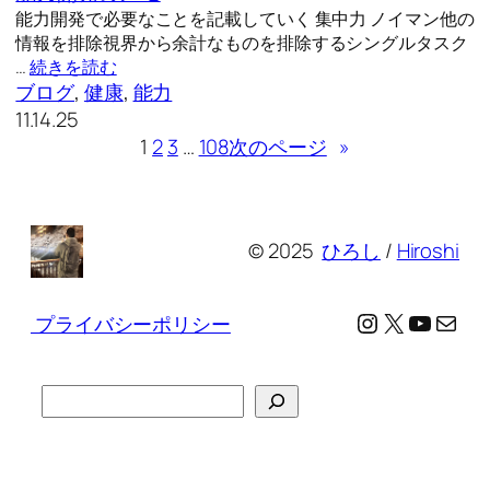
能力開発で必要なことを記載していく 集中力 ノイマン他の
情報を排除視界から余計なものを排除するシングルタスク
…
続きを読む
ブログ
, 
健康
, 
能力
11.14.25
1
2
3
…
108
次のページ
»
© 2025
ひろし
/
Hiroshi
Instagram
X
YouTu
メール
プライバシーポリシー
検
索