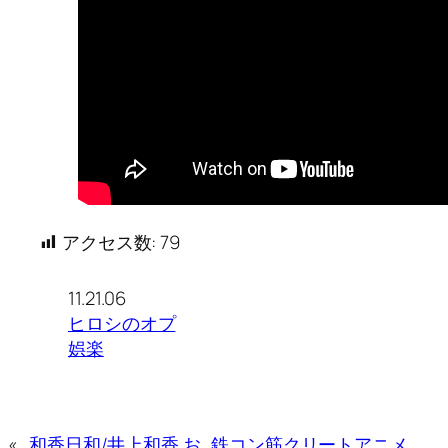
アクセス数:
79
11.21.06
ヒロシのオプ
娯楽
«
和香日和/井上和香 お
鉄コン筋クリートアニメ、