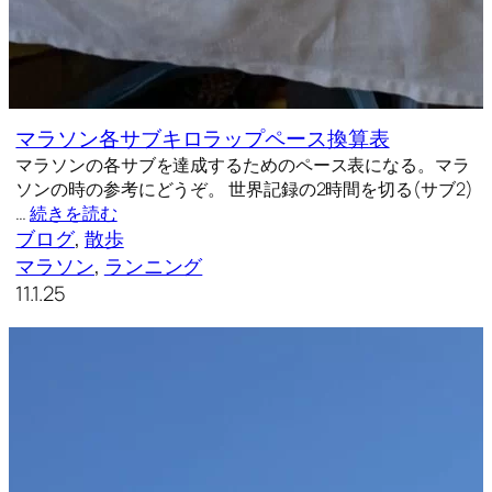
マラソン各サブキロラップペース換算表
マラソンの各サブを達成するためのペース表になる。マラ
ソンの時の参考にどうぞ。 世界記録の2時間を切る(サブ2)
…
続きを読む
ブログ
, 
散歩
マラソン
, 
ランニング
11.1.25