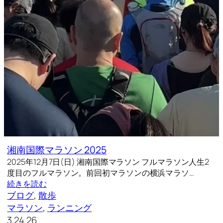
湘南国際マラソン 2025
2025年12月7日(日) 湘南国際マラソン フルマラソン人生2
度目のフルマラソン。前回初マラソンの横浜マラソ…
続きを読む
ブログ
, 
散歩
マラソン
, 
ランニング
3.24.26