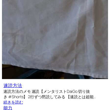
速読方法
速読方法のメモ 速読【メンタリストDaiGo 切り抜
き #Shorts】 2行ずつ黙読してみる 【速読とは超能…
続きを読む
能力