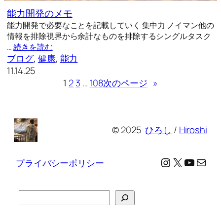
能力開発のメモ
能力開発で必要なことを記載していく 集中力 ノイマン他の
情報を排除視界から余計なものを排除するシングルタスク
…
続きを読む
ブログ
, 
健康
, 
能力
11.14.25
1
2
3
…
108
次のページ
»
© 2025
ひろし
/
Hiroshi
Instagram
X
YouTu
メール
プライバシーポリシー
検
索