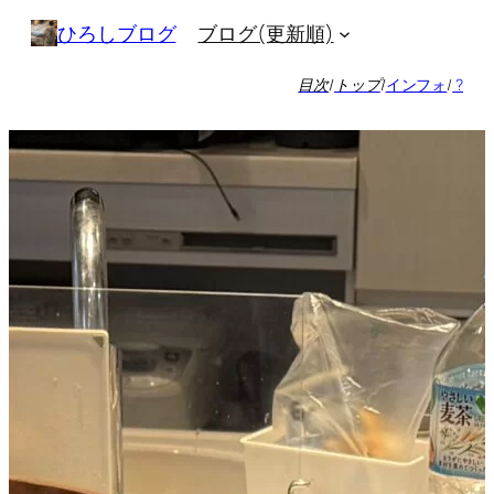
内
ブログ(更新順)
ひろしブログ
容
を
目次
/
トップ
/
インフォ
/
?
ス
キ
ッ
プ