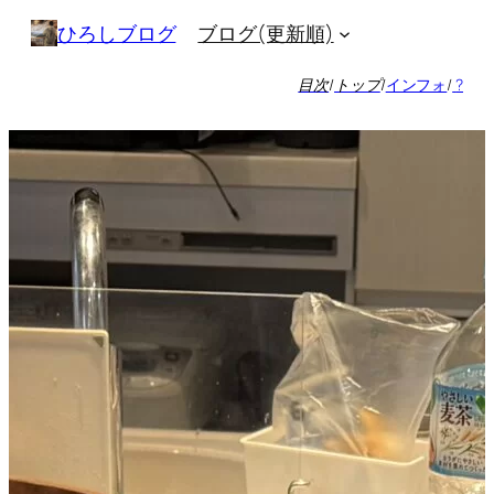
内
ブログ(更新順)
ひろしブログ
容
を
目次
/
トップ
/
インフォ
/
?
ス
キ
ッ
プ