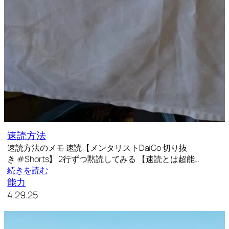
速読方法
速読方法のメモ 速読【メンタリストDaiGo 切り抜
き #Shorts】 2行ずつ黙読してみる 【速読とは超能…
続きを読む
能力
4.29.25