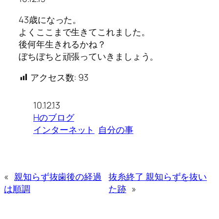
43歳になった。
よくここまで生きてこれました。
後何年生きれるかね？
ぼちぼちと頑張っていきましょう。
アクセス数:
93
10.12.13
Hのブログ
インターネット
自分の事
«
親知らず抜歯後の経過
抜糸終了 親知らずを抜い
は順調
た跡
»