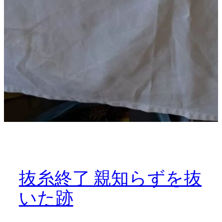
抜糸終了 親知らずを抜
いた跡