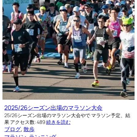
2025/26シーズン出場のマラソン大会
25/26シーズン出場のマラソン大会やで マラソン予定、結
果 アクセス数: 489
続きを読む
ブログ
, 
散歩
マラソン
, 
ランニング