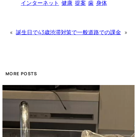
インターネット
健康
提案
歯
身体
«
誕生日で43歳
渋滞対策で一般道路での課金
»
MORE POSTS