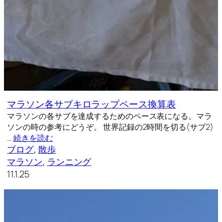
マラソン各サブキロラップペース換算表
マラソンの各サブを達成するためのペース表になる。マラ
ソンの時の参考にどうぞ。 世界記録の2時間を切る(サブ2)
…
続きを読む
ブログ
, 
散歩
マラソン
, 
ランニング
11.1.25