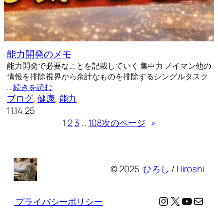
能力開発のメモ
能力開発で必要なことを記載していく 集中力 ノイマン他の
情報を排除視界から余計なものを排除するシングルタスク
…
続きを読む
ブログ
, 
健康
, 
能力
11.14.25
1
2
3
…
108
次のページ
»
© 2025
ひろし
/
Hiroshi
Instagram
X
YouTu
メール
プライバシーポリシー