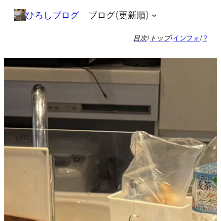
内
ブログ(更新順)
ひろしブログ
容
を
目次
/
トップ
/
インフォ
/
?
ス
キ
ッ
プ