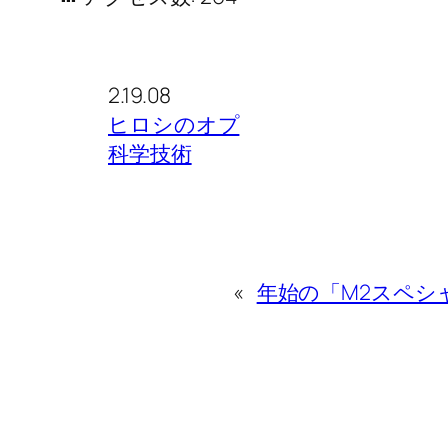
2.19.08
ヒロシのオプ
科学技術
«
年始の「M2スペシャ