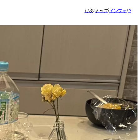
目次
/
トップ
/
インフォ
/
?