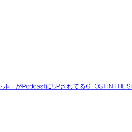
ル」がPodcastにUPされてる
GHOST IN TH