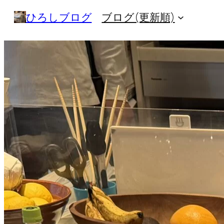
内
ひろしブログ
ブログ(更新順)
容
を
ス
キ
ッ
プ