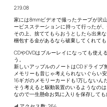
2.19.08
家には8mmビデオで撮ったテープが沢
ービスステーションに持って行ったが、
その上、捨ててもらおうとしたら出来な
梱包する金があるなら破棄してくれて
CDやDVDはブルーレイになっても使
う。
新しいアップルのノートはCDドライブ
メモリーも昔じゃ考えられないぐらい安
16ギガのメモリーカードも1万しないん
そう考えると駆動装置のいるようなのは
なので一生懸命お気に入りを保存して
アクセス数:
264