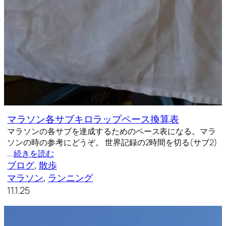
マラソン各サブキロラップペース換算表
マラソンの各サブを達成するためのペース表になる。マラ
ソンの時の参考にどうぞ。 世界記録の2時間を切る(サブ2)
…
続きを読む
ブログ
, 
散歩
マラソン
, 
ランニング
11.1.25