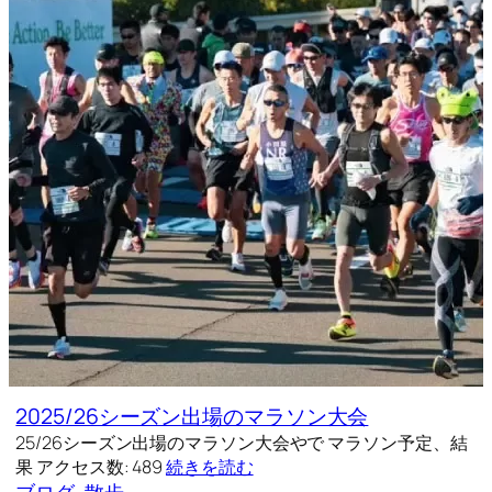
2025/26シーズン出場のマラソン大会
25/26シーズン出場のマラソン大会やで マラソン予定、結
果 アクセス数: 489
続きを読む
ブログ
, 
散歩