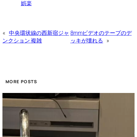
娯楽
«
中央環状線の西新宿ジャ
8mmビデオのテープのデ
ンクション 複雑
ッキが壊れる
»
MORE POSTS