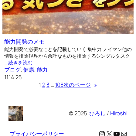
能力開発のメモ
能力開発で必要なことを記載していく 集中力 ノイマン他の
情報を排除視界から余計なものを排除するシングルタスク
…
続きを読む
ブログ
, 
健康
, 
能力
11.14.25
1
2
3
…
108
次のページ
»
© 2025
ひろし
/
Hiroshi
Instagram
X
YouTu
メール
プライバシーポリシー