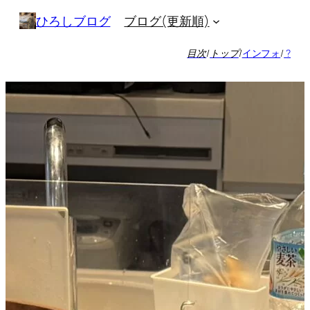
内
ブログ(更新順)
ひろしブログ
容
を
目次
/
トップ
/
インフォ
/
?
ス
キ
ッ
プ