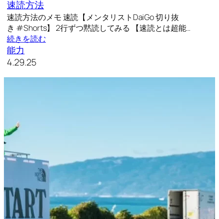
速読方法
速読方法のメモ 速読【メンタリストDaiGo 切り抜
き #Shorts】 2行ずつ黙読してみる 【速読とは超能…
続きを読む
能力
4.29.25