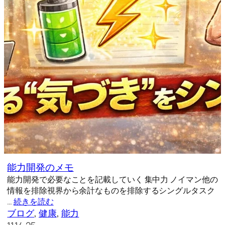
能力開発のメモ
能力開発で必要なことを記載していく 集中力 ノイマン他の
情報を排除視界から余計なものを排除するシングルタスク
…
続きを読む
ブログ
, 
健康
, 
能力