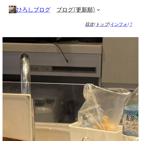
内
ブログ(更新順)
ひろしブログ
容
を
目次
/
トップ
/
インフォ
/
?
ス
キ
ッ
プ