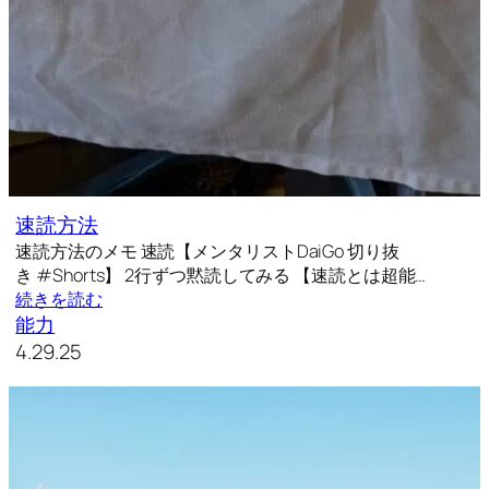
速読方法
速読方法のメモ 速読【メンタリストDaiGo 切り抜
き #Shorts】 2行ずつ黙読してみる 【速読とは超能…
続きを読む
能力
4.29.25