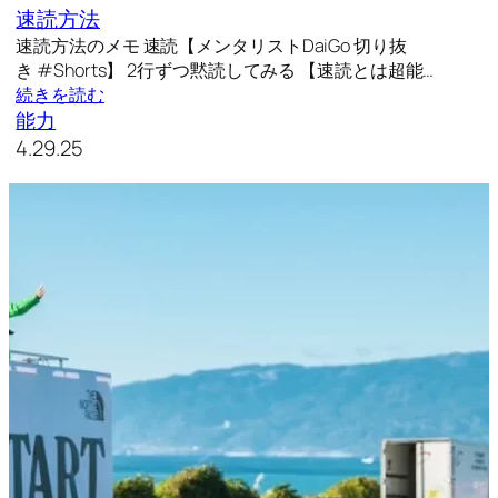
速読方法
速読方法のメモ 速読【メンタリストDaiGo 切り抜
き #Shorts】 2行ずつ黙読してみる 【速読とは超能…
続きを読む
能力
4.29.25