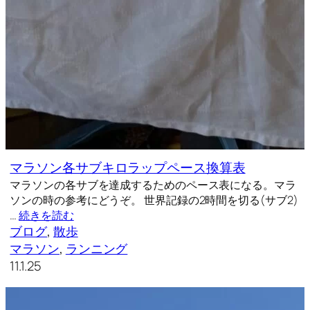
マラソン各サブキロラップペース換算表
マラソンの各サブを達成するためのペース表になる。マラ
ソンの時の参考にどうぞ。 世界記録の2時間を切る(サブ2)
…
続きを読む
ブログ
, 
散歩
マラソン
, 
ランニング
11.1.25