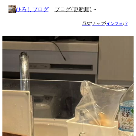
内
ブログ(更新順)
ひろしブログ
容
を
目次
/
トップ
/
インフォ
/
?
ス
キ
ッ
プ