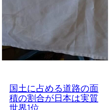
国土に占める道路の面
積の割合が日本は実質
世界1位