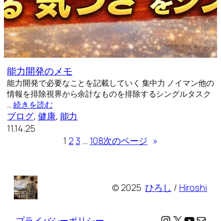
能力開発のメモ
能力開発で必要なことを記載していく 集中力 ノイマン他の
情報を排除視界から余計なものを排除するシングルタスク
…
続きを読む
ブログ
, 
健康
, 
能力
11.14.25
1
2
3
…
108
次のページ
»
© 2025
ひろし
/
Hiroshi
Instagram
X
YouTu
メール
プライバシーポリシー