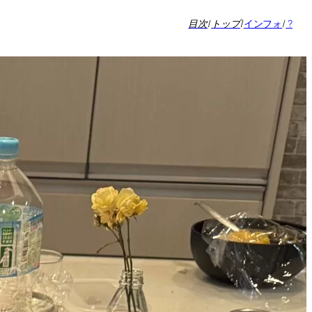
目次
/
トップ
/
インフォ
/
?