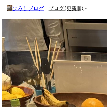
内
ひろしブログ
ブログ(更新順)
容
を
ス
キ
ッ
プ