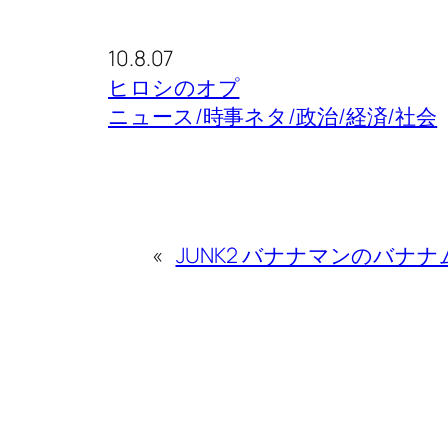
10.8.07
ヒロシのオプ
ニュース/時事ネタ/政治/経済/社会
«
JUNK2 バナナマンのバナ