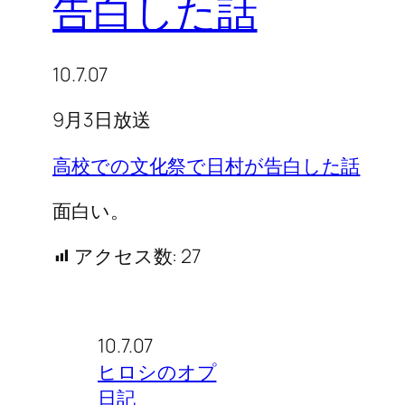
告白した話
10.7.07
9月3日放送
高校での文化祭で日村が告白した話
面白い。
アクセス数:
27
10.7.07
ヒロシのオプ
日記