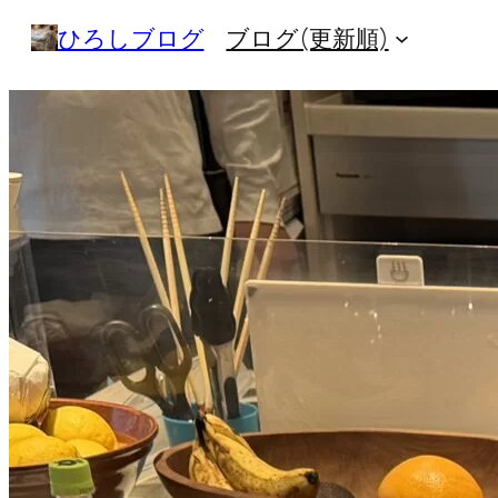
内
ひろしブログ
ブログ(更新順)
容
を
ス
キ
ッ
プ