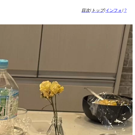
目次
/
トップ
/
インフォ
/
?