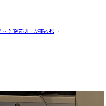
リック”阿部典史が事故死
»