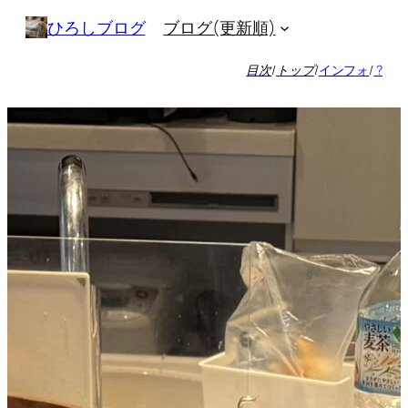
内
ブログ(更新順)
ひろしブログ
容
を
目次
/
トップ
/
インフォ
/
?
ス
キ
ッ
プ