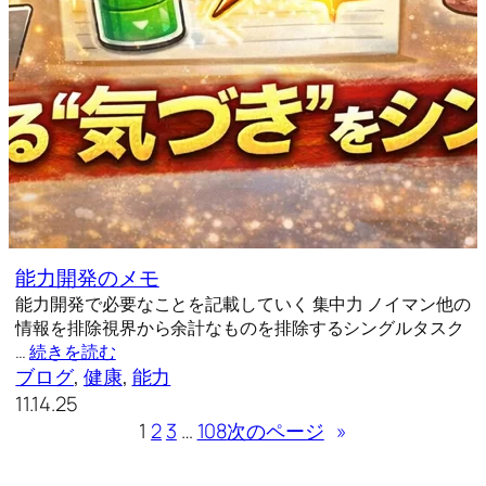
能力開発のメモ
能力開発で必要なことを記載していく 集中力 ノイマン他の
情報を排除視界から余計なものを排除するシングルタスク
…
続きを読む
ブログ
, 
健康
, 
能力
11.14.25
1
2
3
…
108
次のページ
»