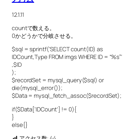
12.1.11
countで数える。
0かどうかで分岐させる。
$sql = sprintf(‘SELECT count(ID) as
IDCount,Type FROM imgs WHERE ID = “%s”‘
,$ID
);
$recordSet = mysql_query($sql) or
die(mysql_error());
$Data = mysql_fetch_assoc($recordSet);
if($Data[‘IDCount’] != 0){
}
else{}
アクセス数:
44