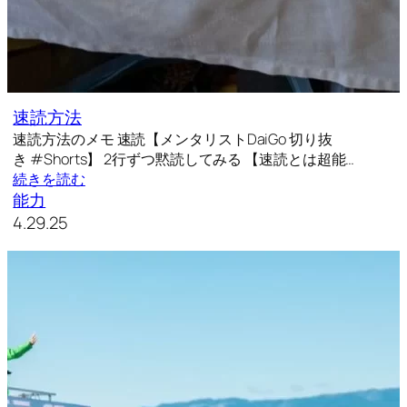
速読方法
速読方法のメモ 速読【メンタリストDaiGo 切り抜
き #Shorts】 2行ずつ黙読してみる 【速読とは超能…
続きを読む
能力
4.29.25