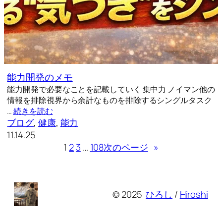
能力開発のメモ
能力開発で必要なことを記載していく 集中力 ノイマン他の
情報を排除視界から余計なものを排除するシングルタスク
…
続きを読む
ブログ
, 
健康
, 
能力
11.14.25
1
2
3
…
108
次のページ
»
© 2025
ひろし
/
Hiroshi