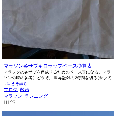
マラソン各サブキロラップペース換算表
マラソンの各サブを達成するためのペース表になる。マラ
ソンの時の参考にどうぞ。 世界記録の2時間を切る(サブ2)
…
続きを読む
ブログ
, 
散歩
マラソン
, 
ランニング
11.1.25