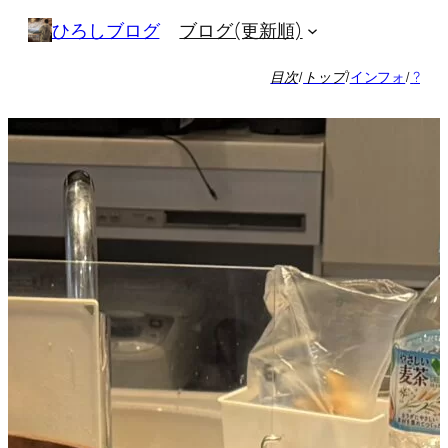
内
ブログ(更新順)
ひろしブログ
容
を
目次
/
トップ
/
インフォ
/
?
ス
キ
ッ
プ