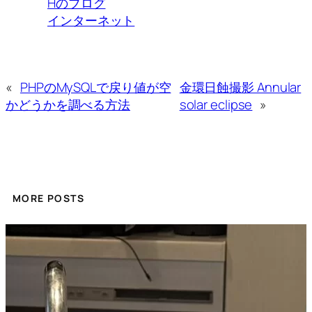
Hのブログ
インターネット
«
PHPのMySQLで戻り値が空
金環日蝕撮影 Annular
かどうかを調べる方法
solar eclipse
»
MORE POSTS