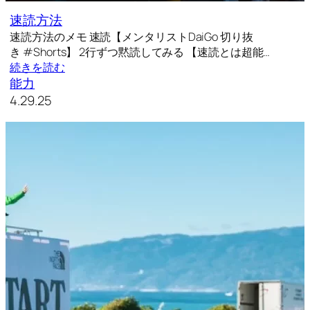
速読方法
速読方法のメモ 速読【メンタリストDaiGo 切り抜
き #Shorts】 2行ずつ黙読してみる 【速読とは超能…
続きを読む
能力
4.29.25