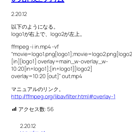
2.20.12
以下のようになる。
logo1が右上で、logo2が左上。
ffmpeg -i in.mp4 -vf
“movie=logo1.png[logo1];movie=logo2.png[logo2
[in][logo1] overlay=main_w-overlay_w-
10:20[in+logo1];[in+logo1][logo2]
overlay=10:20 [out]” out.mp4
マニュアルのリンク。
http://ffmpeg.org/libavfilter.html#overlay-1
アクセス数:
56
2.20.12