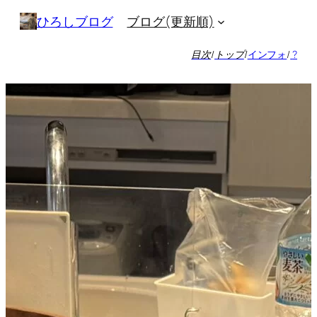
内
ブログ(更新順)
ひろしブログ
容
を
目次
/
トップ
/
インフォ
/
?
ス
キ
ッ
プ