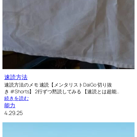
速読方法
速読方法のメモ 速読【メンタリストDaiGo 切り抜
き #Shorts】 2行ずつ黙読してみる 【速読とは超能…
続きを読む
能力
4.29.25