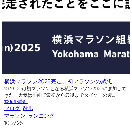
横浜マラソン2025完走、初マラソンの感想
10.26.25は初マラソンとなる横浜マラソン2025に参加して
きた。天気は小雨で最初から最後までダイソーの透…
続きを読む
ブログ
, 
散歩
マラソン
, 
ランニング
10.27.25