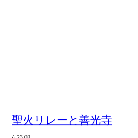
聖火リレーと善光寺
4.26.08