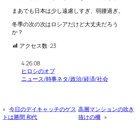
まあでも日本は少し遠慮しすぎ、弱腰過ぎ。
冬季の次の次はロシアだけど大丈夫だろう
か？
アクセス数:
23
4.26.08
ヒロシのオプ
ニュース/時事ネタ/政治/経済/社会
«
今日のデイキャッチのゲス
高層マンションの吹き
トは勝間 和代
抜けの柵
»