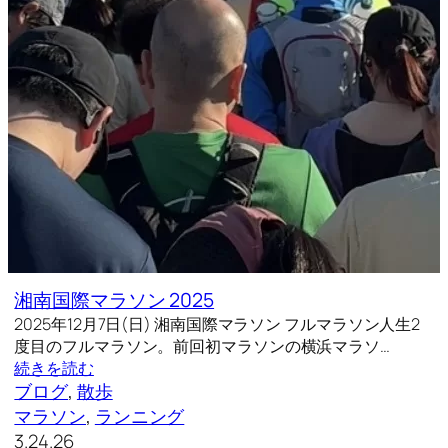
湘南国際マラソン 2025
2025年12月7日(日) 湘南国際マラソン フルマラソン人生2
度目のフルマラソン。前回初マラソンの横浜マラソ…
続きを読む
ブログ
, 
散歩
マラソン
, 
ランニング
3.24.26