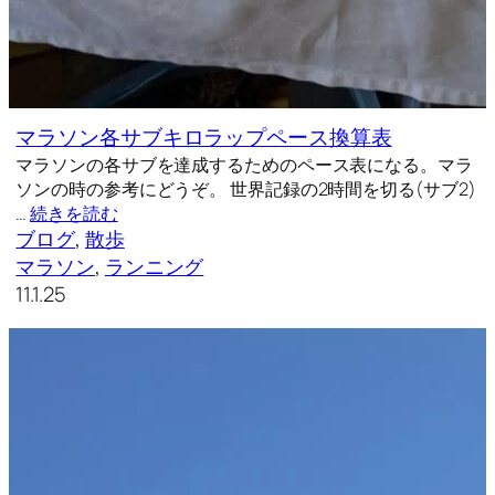
マラソン各サブキロラップペース換算表
マラソンの各サブを達成するためのペース表になる。マラ
ソンの時の参考にどうぞ。 世界記録の2時間を切る(サブ2)
…
続きを読む
ブログ
, 
散歩
マラソン
, 
ランニング
11.1.25