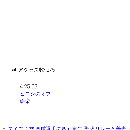
アクセス数:
275
4.25.08
ヒロシのオプ
娯楽
«
てくてく旅 卓球選手の四元奈生
聖火リレーと善光