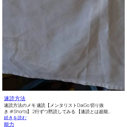
速読方法
速読方法のメモ 速読【メンタリストDaiGo 切り抜
き #Shorts】 2行ずつ黙読してみる 【速読とは超能…
続きを読む
能力