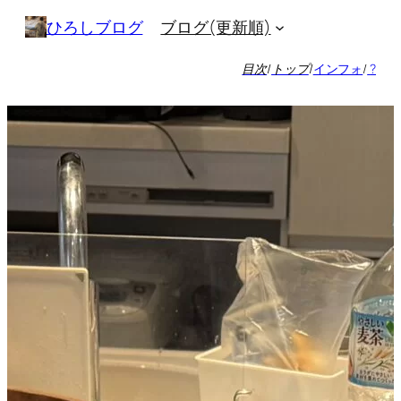
内
ブログ(更新順)
ひろしブログ
容
を
目次
/
トップ
/
インフォ
/
?
ス
キ
ッ
プ