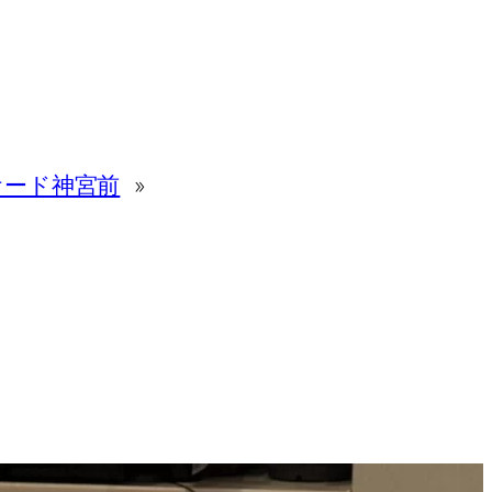
ケード神宮前
»