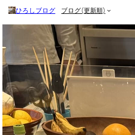
内
ひろしブログ
ブログ(更新順)
容
を
ス
キ
ッ
プ