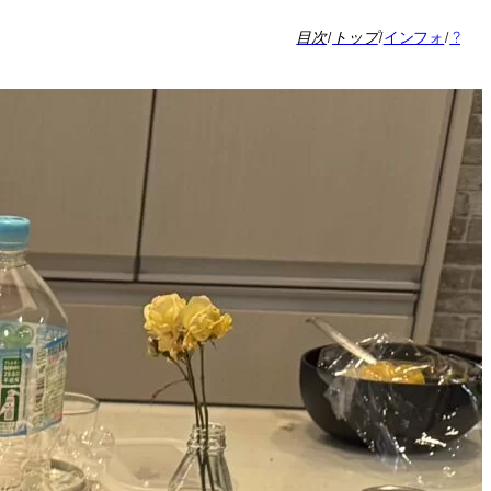
目次
/
トップ
/
インフォ
/
?