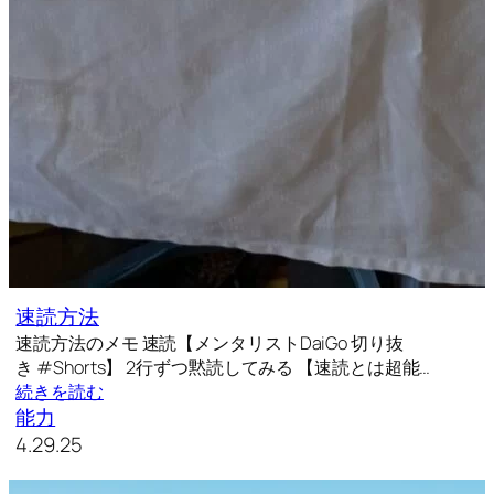
速読方法
速読方法のメモ 速読【メンタリストDaiGo 切り抜
き #Shorts】 2行ずつ黙読してみる 【速読とは超能…
続きを読む
能力
4.29.25