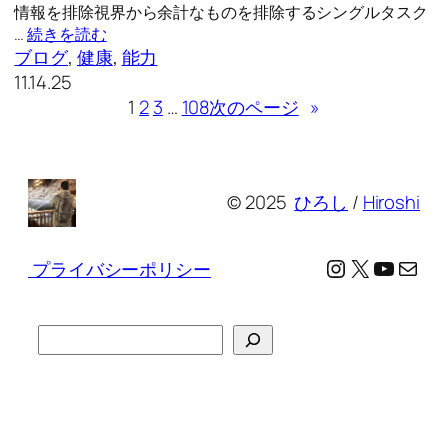
情報を排除視界から余計なものを排除するシングルタスク
…
続きを読む
ブログ
, 
健康
, 
能力
11.14.25
1
2
3
…
108
次のページ
»
© 2025
ひろし
/
Hiroshi
Instagram
X
YouTu
メール
プライバシーポリシー
検
索