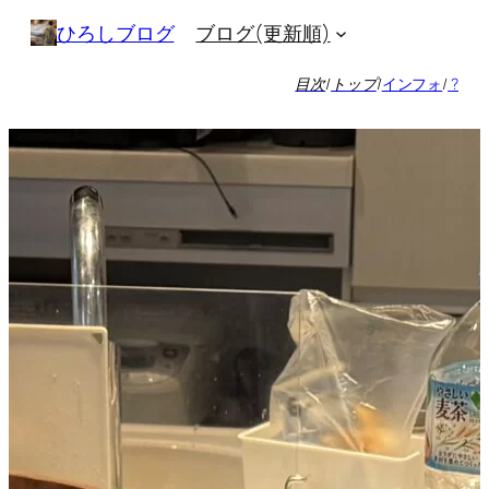
内
ブログ(更新順)
ひろしブログ
容
を
目次
/
トップ
/
インフォ
/
?
ス
キ
ッ
プ