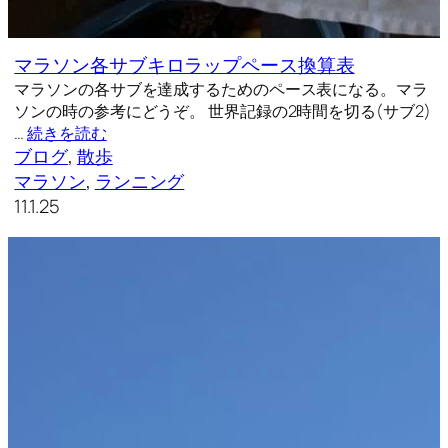
マラソン各サブキロラップペース換算表
マラソンの各サブを達成するためのペース表になる。マラ
ソンの時の参考にどうぞ。 世界記録の2時間を切る(サブ2)
…
続きを読む
ブログ
, 
散歩
マラソン
, 
ランニング
11.1.25