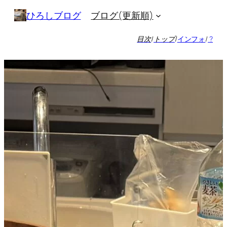
内
ブログ(更新順)
ひろしブログ
容
を
目次
/
トップ
/
インフォ
/
?
ス
キ
ッ
プ