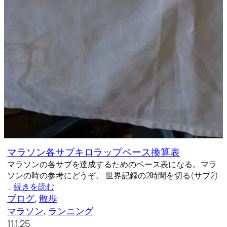
マラソン各サブキロラップペース換算表
マラソンの各サブを達成するためのペース表になる。マラ
ソンの時の参考にどうぞ。 世界記録の2時間を切る(サブ2)
…
続きを読む
ブログ
, 
散歩
マラソン
, 
ランニング
11.1.25