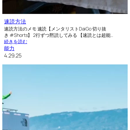
速読方法
速読方法のメモ 速読【メンタリストDaiGo 切り抜
き #Shorts】 2行ずつ黙読してみる 【速読とは超能…
続きを読む
能力
4.29.25