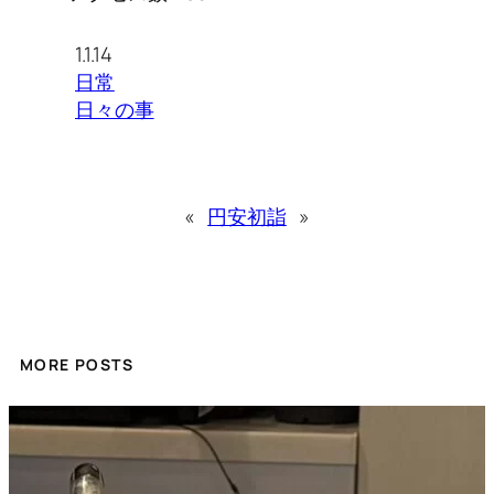
1.1.14
日常
日々の事
«
円安
初詣
»
MORE POSTS