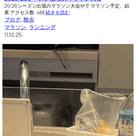
25/26シーズン出場のマラソン大会やで マラソン予定、結
果 アクセス数: 488
続きを読む
ブログ
, 
散歩
マラソン
, 
ランニング
11.10.25