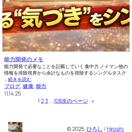
能力開発のメモ
能力開発で必要なことを記載していく 集中力 ノイマン他の
情報を排除視界から余計なものを排除するシングルタスク
…
続きを読む
ブログ
, 
健康
, 
能力
11.14.25
1
2
3
…
108
次のページ
»
© 2025
ひろし
/
Hiroshi