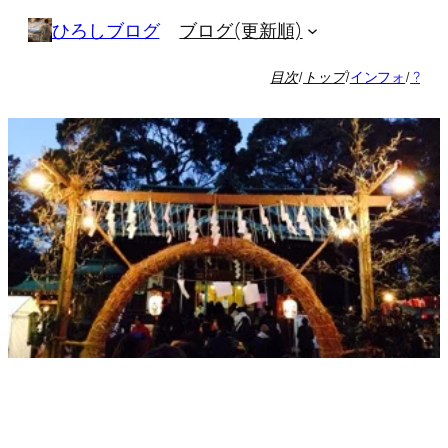
内
ブログ(更新順)
ひろしブログ
容
を
目次
/
トップ
/
インフォ
/
?
ス
キ
ッ
プ