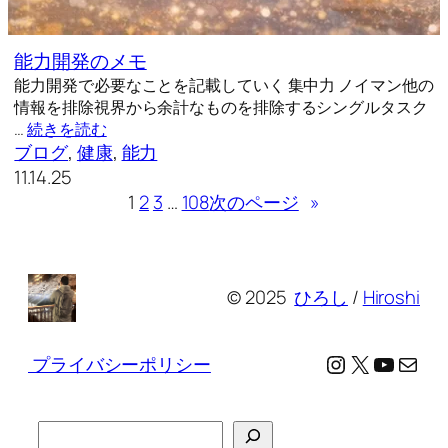
能力開発のメモ
能力開発で必要なことを記載していく 集中力 ノイマン他の
情報を排除視界から余計なものを排除するシングルタスク
…
続きを読む
ブログ
, 
健康
, 
能力
11.14.25
1
2
3
…
108
次のページ
»
© 2025
ひろし
/
Hiroshi
Instagram
X
YouTu
メール
プライバシーポリシー
検