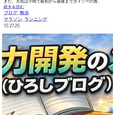
きた。天気は小雨で最初から最後までダイソーの透…
続きを読む
ブログ
, 
散歩
マラソン
, 
ランニング
10.27.25