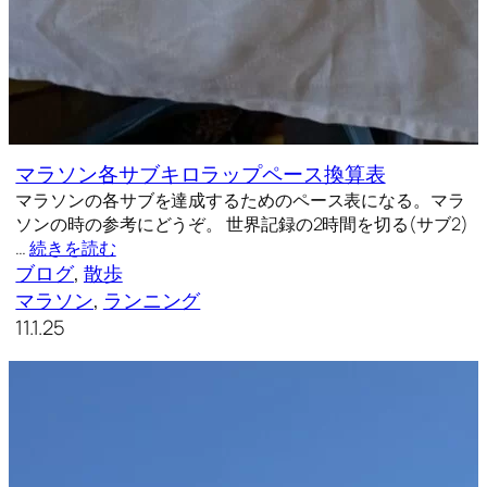
マラソン各サブキロラップペース換算表
マラソンの各サブを達成するためのペース表になる。マラ
ソンの時の参考にどうぞ。 世界記録の2時間を切る(サブ2)
…
続きを読む
ブログ
, 
散歩
マラソン
, 
ランニング
11.1.25