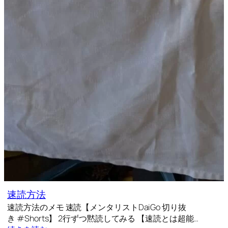
速読方法
速読方法のメモ 速読【メンタリストDaiGo 切り抜
き #Shorts】 2行ずつ黙読してみる 【速読とは超能…