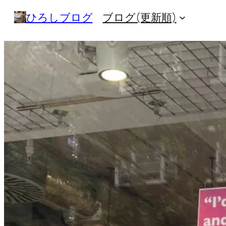
内
ひろしブログ
ブログ(更新順)
容
を
ス
キ
ッ
プ