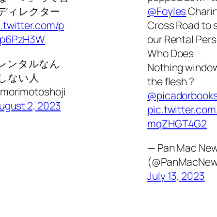
ディレクター
@Foyles
Chari
c.twitter.com/p
Cross Road to 
p6PzH3W
our Rental Per
Who Does
 レンタルなん
Nothing window
しない人
the flesh ?
morimotoshoji
@picadorbook
ugust 2, 2023
pic.twitter.com
mqZHGT4G2
— Pan Mac Ne
(@PanMacNew
July 13, 2023