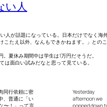
ない人
い人が話題になっている。日本だけでなく海
けこたえ以外、なんもできかねます。」との
円。夏休み期間中は学生は1万円だそうだ。
ては面白い試みだなと思って見ている。
肉同行依頼に密
Yesterday
中、普通に「い
afternoon we
な〜！」って言
popped down t