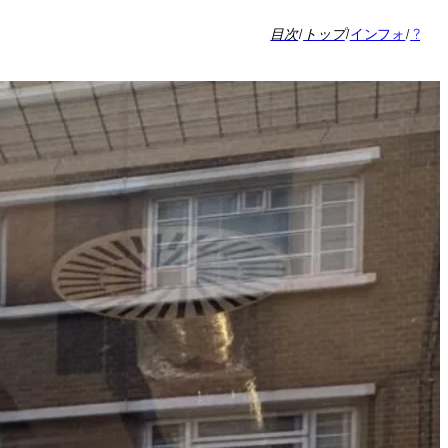
目次
/
トップ
/
インフォ
/
?