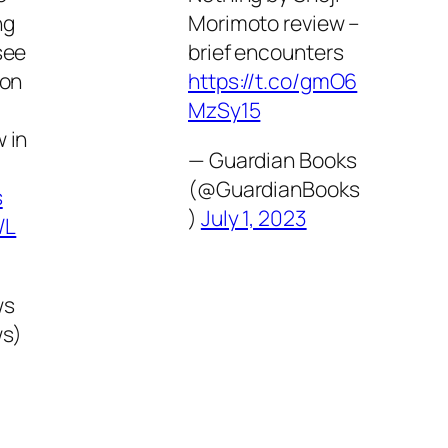
ng
Morimoto review –
see
brief encounters
son
https://t.co/gmO6
MzSy15
 in
— Guardian Books
(@GuardianBooks
s
)
July 1, 2023
/L
ws
s)