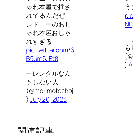
ゃれ本屋で推さ
う
れてるんだぜ、
pi
シドニーのおし
NB
ゃれ本屋おしゃ
—
れすぎる
も
pic.twitter.com/6
(@
B5um5JEt8
)
A
— レンタルなん
もしない人
(@morimotoshoji
)
July 26, 2023
関連記事