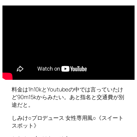
料金は1h10kとYoutubeの中では言っていたけ
ど90m15kからみたい。あと指名と交通費が別
途だと。
しみけ○プロデュース 女性専用風○《スイート
スポット》