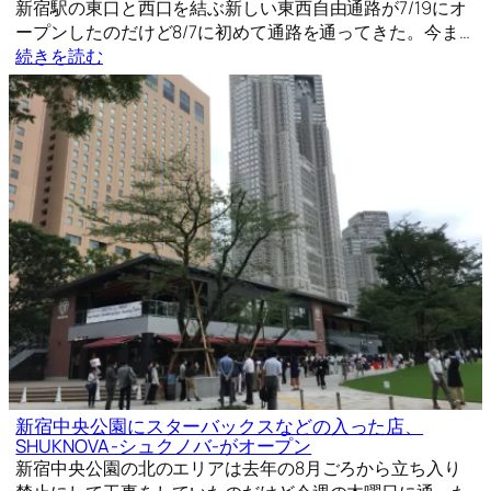
新宿駅の東口と西口を結ぶ新しい東西自由通路が7/19にオ
ープンしたのだけど8/7に初めて通路を通ってきた。今ま…
続きを読む
新宿中央公園にスターバックスなどの入った店、
SHUKNOVA -シュクノバ-がオープン
新宿中央公園の北のエリアは去年の8月ごろから立ち入り