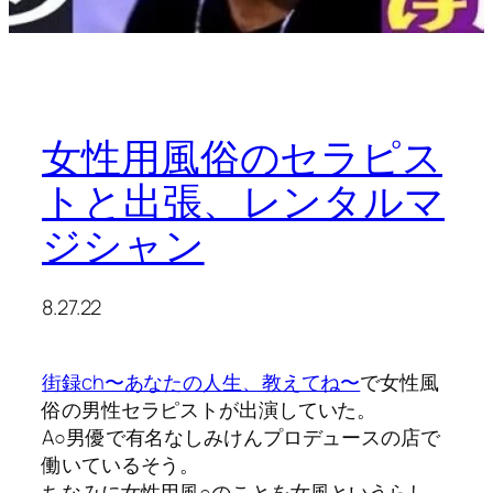
女性用風俗のセラピス
トと出張、レンタルマ
ジシャン
8.27.22
街録ch〜あなたの人生、教えてね〜
で女性風
俗の男性セラピストが出演していた。
A○男優で有名なしみけんプロデュースの店で
働いているそう。
ちなみに女性用風○のことを女風というらし