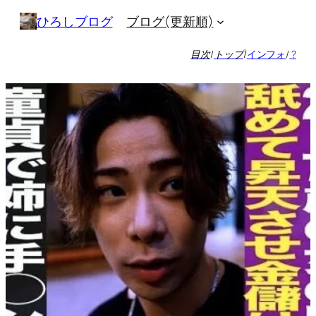
内
ブログ(更新順)
ひろしブログ
容
を
目次
/
トップ
/
インフォ
/
?
ス
キ
ッ
プ