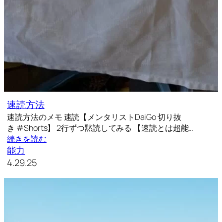
速読方法
速読方法のメモ 速読【メンタリストDaiGo 切り抜
き #Shorts】 2行ずつ黙読してみる 【速読とは超能…
続きを読む
能力
4.29.25