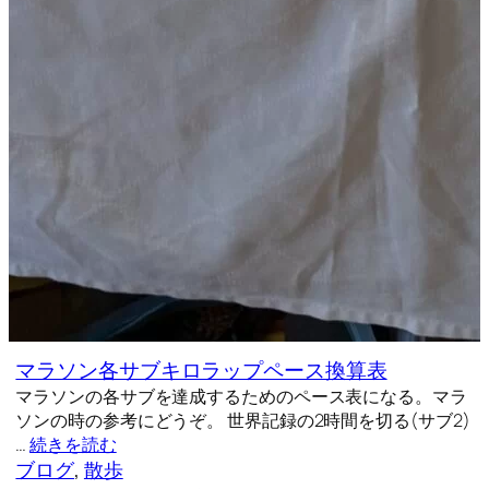
マラソン各サブキロラップペース換算表
マラソンの各サブを達成するためのペース表になる。マラ
ソンの時の参考にどうぞ。 世界記録の2時間を切る(サブ2)
…
続きを読む
ブログ
, 
散歩