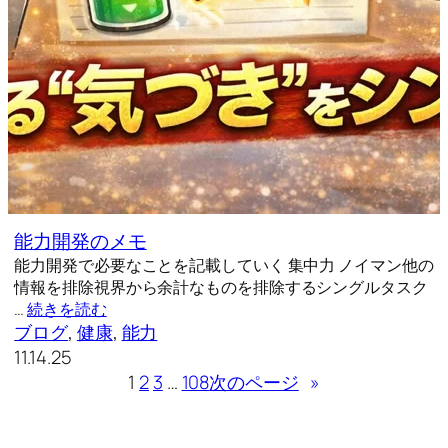
能力開発のメモ
能力開発で必要なことを記載していく 集中力 ノイマン他の
情報を排除視界から余計なものを排除するシングルタスク
…
続きを読む
ブログ
, 
健康
, 
能力
11.14.25
1
2
3
…
108
次のページ
»