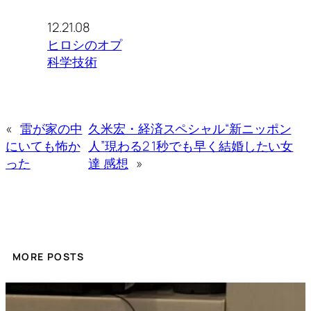
12.21.08
ヒロシのオプ
科学技術
«
雷が家の中
久米宏・経済スペシャル“新ニッポン
にいても怖か
人”現わる2 1秒でも早く結婚したい女
った
達 感想
»
MORE POSTS