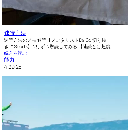
速読方法
速読方法のメモ 速読【メンタリストDaiGo 切り抜
き #Shorts】 2行ずつ黙読してみる 【速読とは超能…
続きを読む
能力
4.29.25