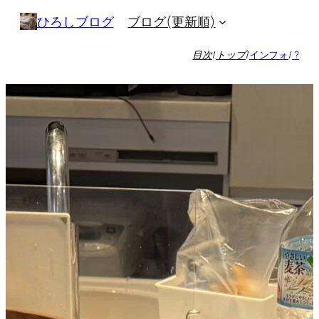
内
ブログ(更新順)
ひろしブログ
容
を
目次
/
トップ
/
インフォ
/
?
ス
キ
ッ
プ