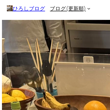
内
ひろしブログ
ブログ(更新順)
容
を
ス
キ
ッ
プ