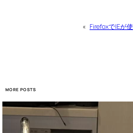
«
FirefoxでI
MORE POSTS