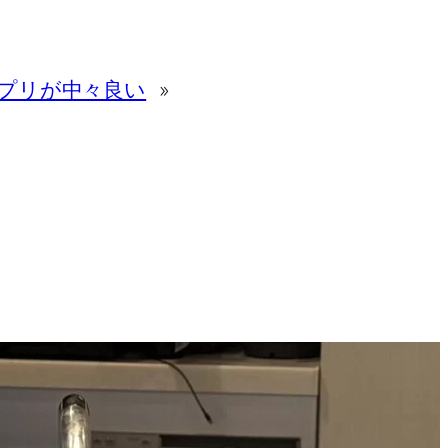
聞アプリが中々良い
»