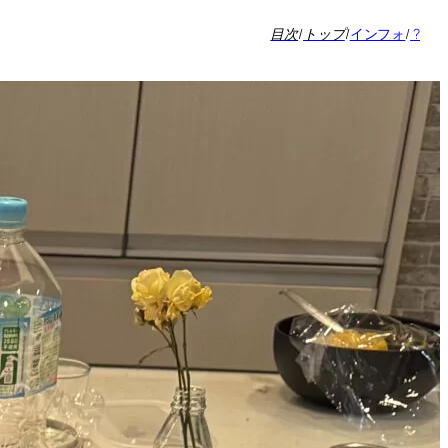
目次
/
トップ
/
インフォ
/
?