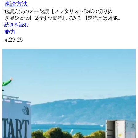
速読方法
速読方法のメモ 速読【メンタリストDaiGo 切り抜
き #Shorts】 2行ずつ黙読してみる 【速読とは超能…
続きを読む
能力
4.29.25