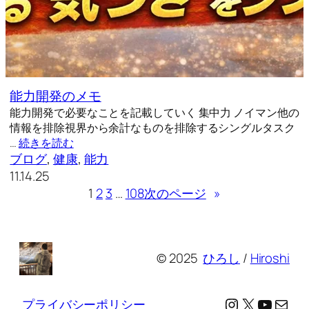
能力開発のメモ
能力開発で必要なことを記載していく 集中力 ノイマン他の
情報を排除視界から余計なものを排除するシングルタスク
…
続きを読む
ブログ
, 
健康
, 
能力
11.14.25
1
2
3
…
108
次のページ
»
© 2025
ひろし
/
Hiroshi
Instagram
X
YouTu
メール
プライバシーポリシー