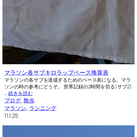
マラソン各サブキロラップペース換算表
マラソンの各サブを達成するためのペース表になる。マラ
ソンの時の参考にどうぞ。 世界記録の2時間を切る(サブ2)
…
続きを読む
ブログ
, 
散歩
マラソン
, 
ランニング
11.1.25