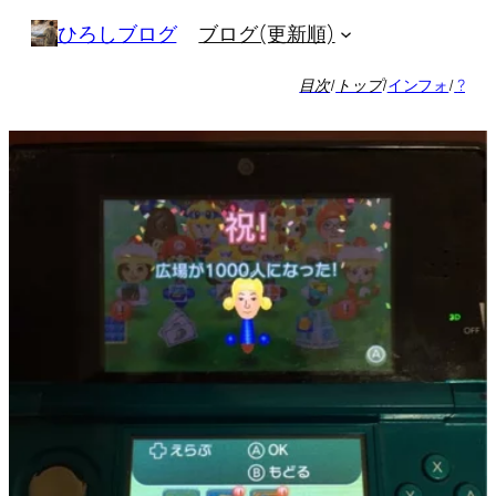
内
ブログ(更新順)
ひろしブログ
容
を
目次
/
トップ
/
インフォ
/
?
ス
キ
ッ
プ