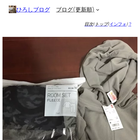
内
ブログ(更新順)
ひろしブログ
容
を
目次
/
トップ
/
インフォ
/
?
ス
キ
ッ
プ