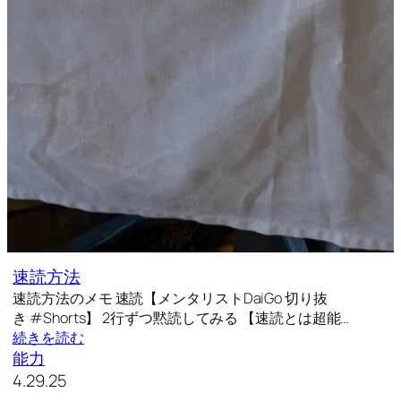
速読方法
速読方法のメモ 速読【メンタリストDaiGo 切り抜
き #Shorts】 2行ずつ黙読してみる 【速読とは超能…
続きを読む
能力
4.29.25