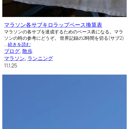
マラソン各サブキロラップペース換算表
マラソンの各サブを達成するためのペース表になる。マラ
ソンの時の参考にどうぞ。 世界記録の2時間を切る(サブ2)
…
続きを読む
ブログ
, 
散歩
マラソン
, 
ランニング
11.1.25