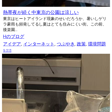
熱帯夜が続く中東京の公園は涼しい
東京はヒートアイランド現象のせいだろうか、暑いしゲリ
ラ豪雨も頻発してるし夏はとても住みにくい街。この前、
後楽園…
Hのブログ
アイデア
, 
インターネット
, 
つぶやき
, 
政策
, 
環境問題
9.3.13