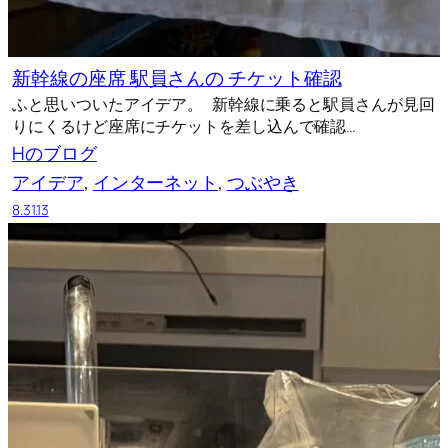
新幹線の座席 駅員さんの チケット確認
ふと思いついたアイデア。 新幹線に乗ると駅員さんが見回
りにくるけど座席にチケットを差し込んで確認…
Hのブログ
アイデア
, 
インターネット
, 
つぶやき
8.31.13