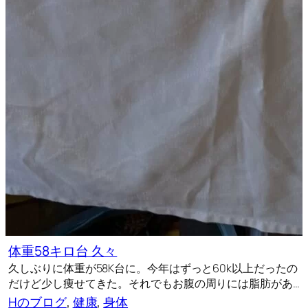
体重58キロ台 久々
久しぶりに体重が58K台に。今年はずっと60k以上だったの
だけど少し痩せてきた。それでもお腹の周りには脂肪があ…
Hのブログ
, 
健康
, 
身体