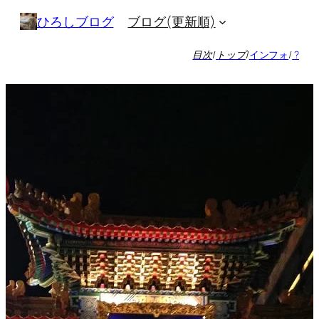
内
ブログ(更新順)
ひろしブログ
容
を
目次
/
トップ
/
インフォ
/
?
ス
キ
ッ
プ