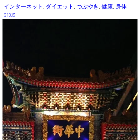
インターネット
, 
ダイエット
, 
つぶやき
, 
健康
, 
身体
9.10.13