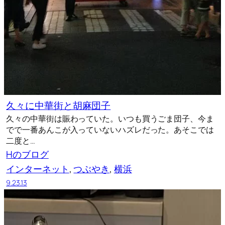
久々に中華街と胡麻団子
久々の中華街は賑わっていた。いつも買うごま団子、今ま
でで一番あんこが入っていないハズレだった。あそこでは
二度と…
Hのブログ
インターネット
, 
つぶやき
, 
横浜
9.23.13