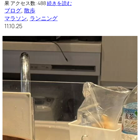
果 アクセス数: 488
続きを読む
ブログ
, 
散歩
マラソン
, 
ランニング
11.10.25