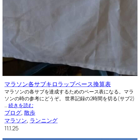
マラソン各サブキロラップペース換算表
マラソンの各サブを達成するためのペース表になる。マラ
ソンの時の参考にどうぞ。 世界記録の2時間を切る(サブ2)
…
続きを読む
ブログ
, 
散歩
マラソン
, 
ランニング
11.1.25