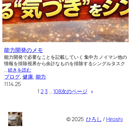
能力開発のメモ
能力開発で必要なことを記載していく 集中力 ノイマン他の
情報を排除視界から余計なものを排除するシングルタスク
…
続きを読む
ブログ
, 
健康
, 
能力
11.14.25
1
2
3
…
108
次のページ
»
© 2025
ひろし
/
Hiroshi