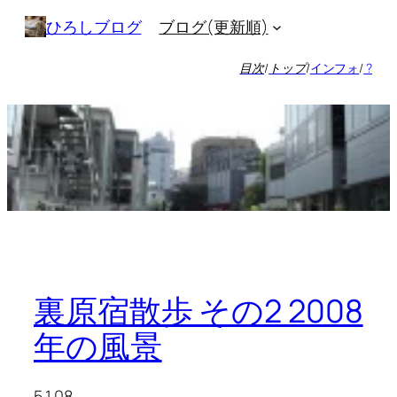
内
ブログ(更新順)
ひろしブログ
容
を
目次
/
トップ
/
インフォ
/
?
ス
キ
ッ
プ
裏原宿散歩 その2 2008
年の風景
5.1.08