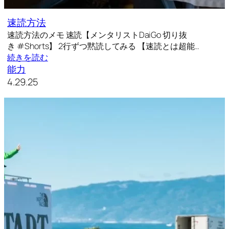
速読方法
速読方法のメモ 速読【メンタリストDaiGo 切り抜
き #Shorts】 2行ずつ黙読してみる 【速読とは超能…
続きを読む
能力
4.29.25