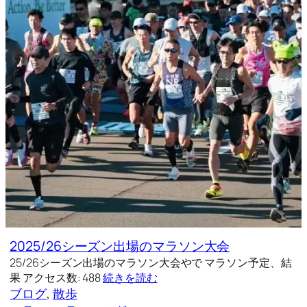
2025/26シーズン出場のマラソン大会
25/26シーズン出場のマラソン大会やで マラソン予定、結
果 アクセス数: 488
続きを読む
ブログ
, 
散歩