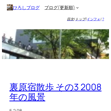
内
ブログ(更新順)
ひろしブログ
容
を
目次
/
トップ
/
インフォ
/
?
ス
キ
ッ
プ
裏原宿散歩 その3 2008
年の風景
5.2.08