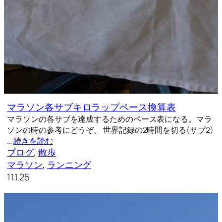
マラソン各サブキロラップペース換算表
マラソンの各サブを達成するためのペース表になる。マラ
ソンの時の参考にどうぞ。 世界記録の2時間を切る(サブ2)
…
続きを読む
ブログ
, 
散歩
マラソン
, 
ランニング
11.1.25