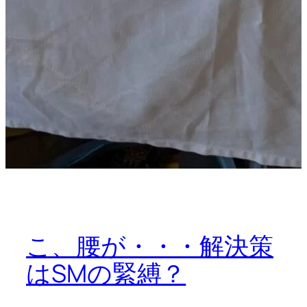
こ、腰が・・・解決策
はSMの緊縛？