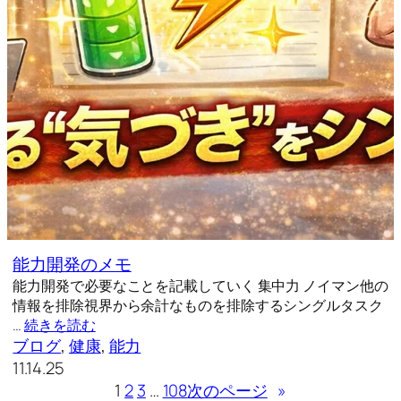
能力開発のメモ
能力開発で必要なことを記載していく 集中力 ノイマン他の
情報を排除視界から余計なものを排除するシングルタスク
…
続きを読む
ブログ
, 
健康
, 
能力
11.14.25
1
2
3
…
108
次のページ
»