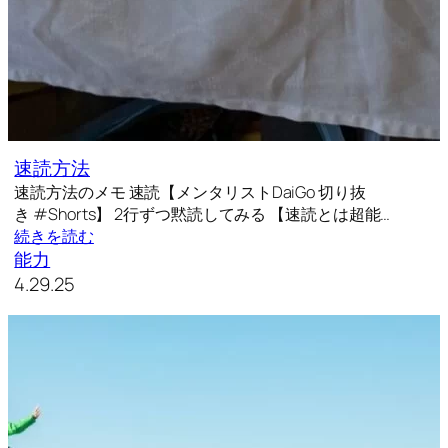
速読方法
速読方法のメモ 速読【メンタリストDaiGo 切り抜
き #Shorts】 2行ずつ黙読してみる 【速読とは超能…
続きを読む
能力
4.29.25