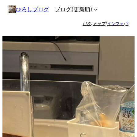
内
ブログ(更新順)
ひろしブログ
容
を
目次
/
トップ
/
インフォ
/
?
ス
キ
ッ
プ