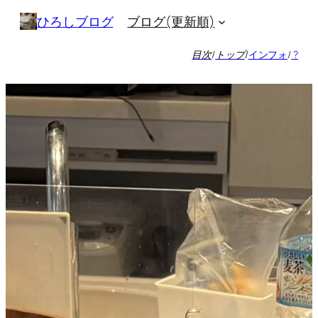
内
ブログ(更新順)
ひろしブログ
容
を
目次
/
トップ
/
インフォ
/
?
ス
キ
ッ
プ