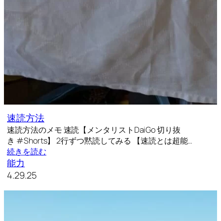
速読方法
速読方法のメモ 速読【メンタリストDaiGo 切り抜
き #Shorts】 2行ずつ黙読してみる 【速読とは超能…
続きを読む
能力
4.29.25